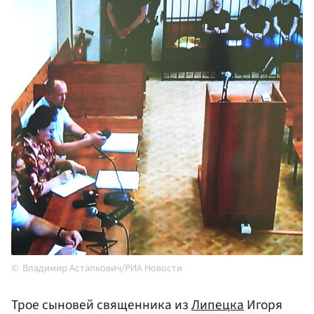
Владимир Астапкович/РИА Новости
Трое сыновей священника из
Липецка
Игоря