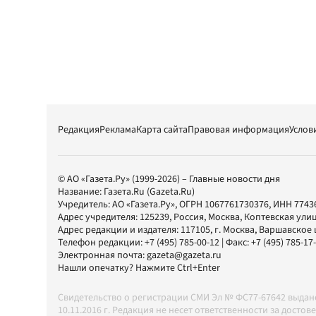
Редакция
Реклама
Карта сайта
Правовая информация
Услов
© АО «Газета.Ру» (1999-2026) – Главные новости дня
Название:
Газета.Ru
(Gazeta.Ru)
Учредитель:
АО «Газета.Ру»
, ОГРН 1067761730376, ИНН 7743
Адрес учредителя: 125239, Россия, Москва, Коптевская улиц
Адрес редакции и издателя:
117105
, г.
Москва
,
Варшавское шо
Телефон редакции:
+7 (495) 785-00-12
| Факс:
+7 (495) 785-17
Электронная почта:
gazeta@gazeta.ru
Нашли опечатку? Нажмите Ctrl+Enter
Свидетельство о регистрации СМИ Эл № ФС77-67642 выда
10.11.2016 г. Редакция не несет ответственности за дос