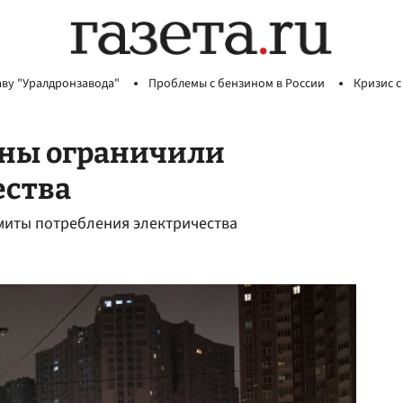
аву "Уралдронзавода"
Проблемы с бензином в России
Кризис с
ины ограничили
ества
имиты потребления электричества