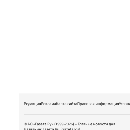
Редакция
Реклама
Карта сайта
Правовая информация
Услов
© АО «Газета.Ру» (1999-2026) – Главные новости дня
Название:
Газета.Ru
(Gazeta.Ru)