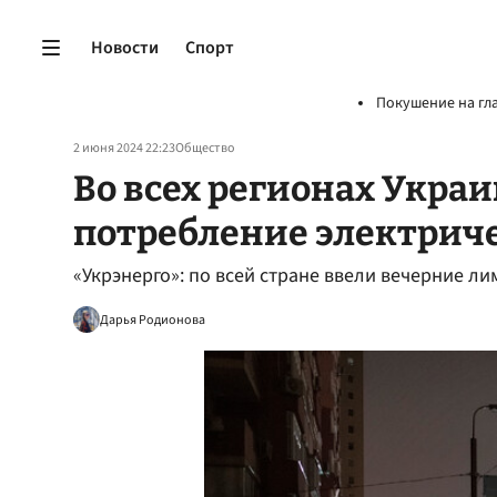
Новости
Спорт
Покушение на гл
2 июня 2024 22:23
Общество
Во всех регионах Укра
потребление электрич
«Укрэнерго»: по всей стране ввели вечерние л
Дарья Родионова