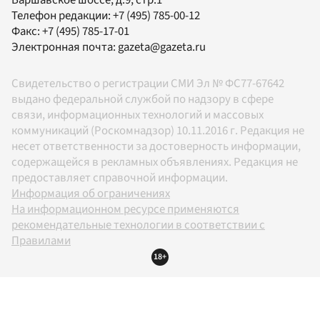
Варшавское шоссе, д.9, стр.1
Телефон редакции:
+7 (495) 785-00-12
Факс:
+7 (495) 785-17-01
Электронная почта:
gazeta@gazeta.ru
Свидетельство о регистрации СМИ Эл № ФС77-67642
выдано федеральной службой по надзору в сфере
связи, информационных технологий и массовых
коммуникаций (Роскомнадзор) 10.11.2016 г. Редакция не
несет ответственности за достоверность информации,
содержащейся в рекламных объявлениях. Редакция не
предоставляет справочной информации.
Информация об ограничениях
На информационном ресурсе применяются
рекомендательные технологии в соответствии с
Правилами
18+