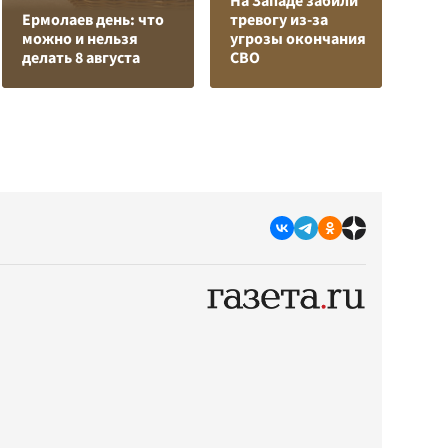
На Западе забили
Л
Ермолаев день: что
тревогу из-за
з
можно и нельзя
угрозы окончания
в
делать 8 августа
СВО
р