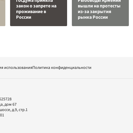
Госдума приняла
Рыбоводы Армении
закон о запрете на
вышли на протесты
проживание в
из-за закрытия
России
рынка России
ия использования
Политика конфиденциальности
625728
а, дом 67
ссе, д.9, стр.1
-01