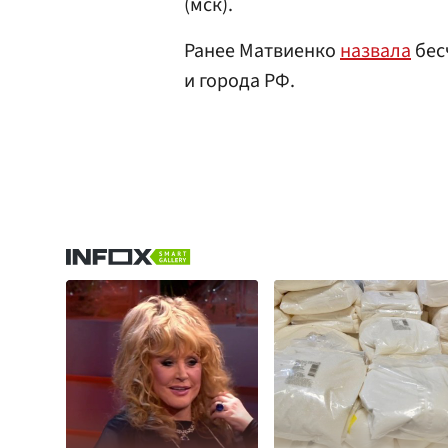
(мск).
Ранее Матвиенко
назвала
бес
и города РФ.