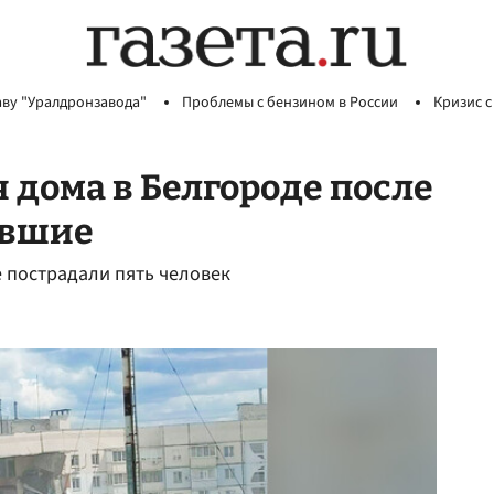
аву "Уралдронзавода"
Проблемы с бензином в России
Кризис с
 дома в Белгороде после
авшие
е пострадали пять человек