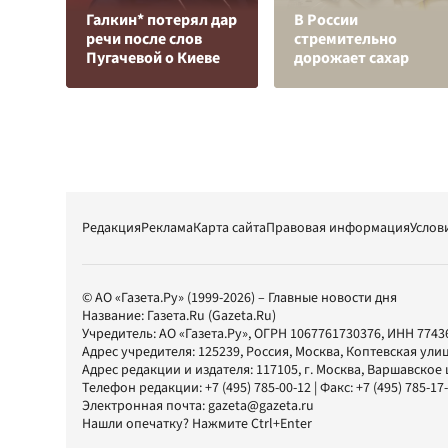
Галкин* потерял дар
В России
речи после слов
стремительно
Пугачевой о Киеве
дорожает сахар
Редакция
Реклама
Карта сайта
Правовая информация
Услов
© АО «Газета.Ру» (1999-2026) – Главные новости дня
Название:
Газета.Ru
(Gazeta.Ru)
Учредитель:
АО «Газета.Ру»
, ОГРН 1067761730376, ИНН 7743
Адрес учредителя: 125239, Россия, Москва, Коптевская улиц
Адрес редакции и издателя:
117105
, г.
Москва
,
Варшавское шо
Телефон редакции:
+7 (495) 785-00-12
| Факс:
+7 (495) 785-17
Электронная почта:
gazeta@gazeta.ru
Нашли опечатку? Нажмите Ctrl+Enter