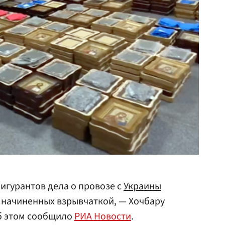
игурантов дела о провозе с
Украины
 начиненных взрывчаткой, — Хочбару
б этом сообщило
РИА Новости
.