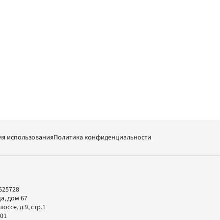
ия использования
Политика конфиденциальности
625728
а, дом 67
ссе, д.9, стр.1
-01