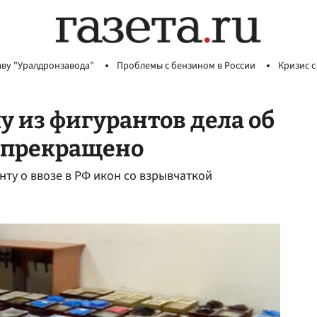
аву "Уралдронзавода"
Проблемы с бензином в России
Кризис с
у из фигурантов дела об
й прекращено
ту о ввозе в РФ икон со взрывчаткой