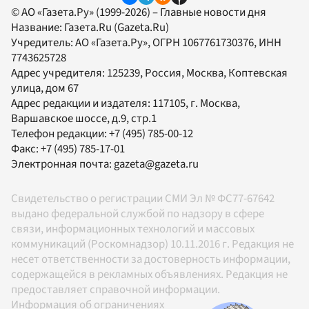
© АО «Газета.Ру» (1999-2026) – Главные новости дня
Название:
Газета.Ru
(Gazeta.Ru)
Учредитель:
АО «Газета.Ру»
, ОГРН 1067761730376, ИНН
7743625728
Адрес учредителя: 125239, Россия, Москва, Коптевская
улица, дом 67
Адрес редакции и издателя:
117105
, г.
Москва
,
Варшавское шоссе, д.9, стр.1
Телефон редакции:
+7 (495) 785-00-12
Факс:
+7 (495) 785-17-01
Электронная почта:
gazeta@gazeta.ru
Свидетельство о регистрации СМИ Эл № ФС77-67642
выдано федеральной службой по надзору в сфере
связи, информационных технологий и массовых
коммуникаций (Роскомнадзор) 10.11.2016 г. Редакция не
несет ответственности за достоверность информации,
содержащейся в рекламных объявлениях. Редакция не
предоставляет справочной информации.
Информация об ограничениях