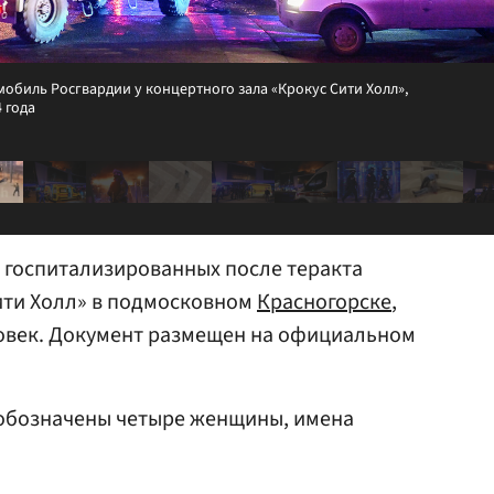
биль Росгвардии у концертного зала «Крокус Сити Холл»,
 года
 госпитализированных после теракта
ити Холл» в подмосковном
Красногорске
,
ловек. Документ размещен на официальном
обозначены четыре женщины, имена