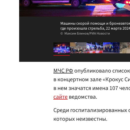
Машины скорой помощи и бронеавтомо
где произошла стрельба, 22 марта 2024
Максим Блинов/РИА Новости
МЧС РФ
опубликовало список
в концертном зале «Крокус С
в нем значатся имена 107 че
сайте
ведомства.
Среди госпитализированных 
которых неизвестны.