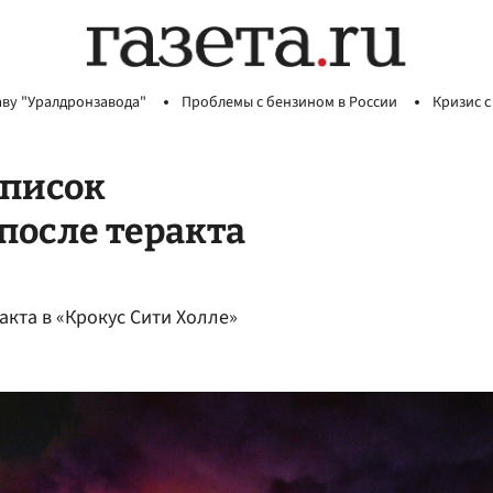
аву "Уралдронзавода"
Проблемы с бензином в России
Кризис с
список
после теракта
акта в «Крокус Сити Холле»