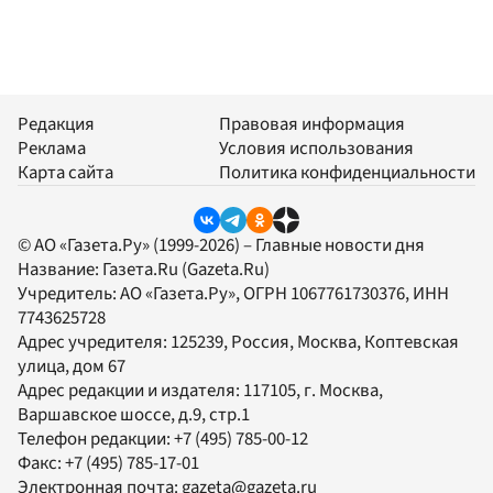
Редакция
Правовая информация
Реклама
Условия использования
Карта сайта
Политика конфиденциальности
© АО «Газета.Ру» (1999-2026) – Главные новости дня
Название:
Газета.Ru
(Gazeta.Ru)
Учредитель:
АО «Газета.Ру»
, ОГРН 1067761730376, ИНН
7743625728
Адрес учредителя: 125239, Россия, Москва, Коптевская
улица, дом 67
Адрес редакции и издателя:
117105
, г.
Москва
,
Варшавское шоссе, д.9, стр.1
Телефон редакции:
+7 (495) 785-00-12
Факс:
+7 (495) 785-17-01
Электронная почта:
gazeta@gazeta.ru