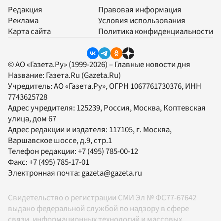
Редакция
Правовая информация
Реклама
Условия использования
Карта сайта
Политика конфиденциальности
© АО «Газета.Ру» (1999-2026) – Главные новости дня
Название:
Газета.Ru
(Gazeta.Ru)
Учредитель:
АО «Газета.Ру»
, ОГРН 1067761730376, ИНН
7743625728
Адрес учредителя: 125239, Россия, Москва, Коптевская
улица, дом 67
Адрес редакции и издателя:
117105
, г.
Москва
,
Варшавское шоссе, д.9, стр.1
Телефон редакции:
+7 (495) 785-00-12
Факс:
+7 (495) 785-17-01
Электронная почта:
gazeta@gazeta.ru
Свидетельство о регистрации СМИ Эл № ФС77-67642
выдано федеральной службой по надзору в сфере
связи, информационных технологий и массовых