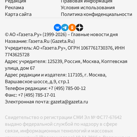
Редакция
Правовая информация
Реклама
Условия использования
Карта сайта
Политика конфиденциальности
© АО «Газета.Ру» (1999-2026) – Главные новости дня
Название:
Газета.Ru
(Gazeta.Ru)
Учредитель:
АО «Газета.Ру»
, ОГРН 1067761730376, ИНН
7743625728
Адрес учредителя: 125239, Россия, Москва, Коптевская
улица, дом 67
Адрес редакции и издателя:
117105
, г.
Москва
,
Варшавское шоссе, д.9, стр.1
Телефон редакции:
+7 (495) 785-00-12
Факс:
+7 (495) 785-17-01
Электронная почта:
gazeta@gazeta.ru
Свидетельство о регистрации СМИ Эл № ФС77-67642
выдано федеральной службой по надзору в сфере
связи, информационных технологий и массовых