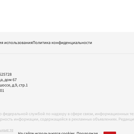
ия использования
Политика конфиденциальности
625728
а, дом 67
ссе, д.9, стр.1
-01
но федеральной службой по надзору в сфере связи, информационных т
товерность информации, содержащейся в рекламных объявлениях. Редак
ные технологии в соответствии с Правилами
На сайте используются cookies. Продолжая