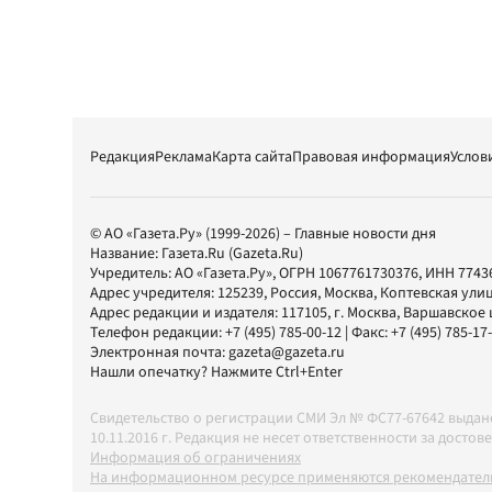
Редакция
Реклама
Карта сайта
Правовая информация
Услов
© АО «Газета.Ру» (1999-2026) – Главные новости дня
Название:
Газета.Ru
(Gazeta.Ru)
Учредитель:
АО «Газета.Ру»
, ОГРН 1067761730376, ИНН 7743
Адрес учредителя: 125239, Россия, Москва, Коптевская улиц
Адрес редакции и издателя:
117105
, г.
Москва
,
Варшавское шо
Телефон редакции:
+7 (495) 785-00-12
| Факс:
+7 (495) 785-17
Электронная почта:
gazeta@gazeta.ru
Нашли опечатку? Нажмите Ctrl+Enter
Свидетельство о регистрации СМИ Эл № ФС77-67642 выда
10.11.2016 г. Редакция не несет ответственности за дос
Информация об ограничениях
На информационном ресурсе применяются рекомендатель