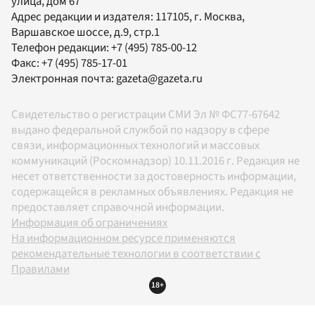
улица, дом 67
Адрес редакции и издателя:
117105
, г.
Москва
,
Варшавское шоссе, д.9, стр.1
Телефон редакции:
+7 (495) 785-00-12
Факс:
+7 (495) 785-17-01
Электронная почта:
gazeta@gazeta.ru
Свидетельство о регистрации СМИ Эл № ФС77-67642
выдано федеральной службой по надзору в сфере
связи, информационных технологий и массовых
коммуникаций (Роскомнадзор) 10.11.2016 г. Редакция не
несет ответственности за достоверность информации,
содержащейся в рекламных объявлениях. Редакция не
предоставляет справочной информации.
Информация об ограничениях
На информационном ресурсе применяются
рекомендательные технологии в соответствии с
Правилами
18+