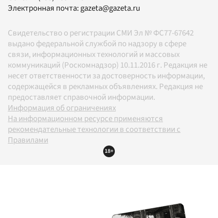
Электронная почта:
gazeta@gazeta.ru
Свидетельство о регистрации СМИ Эл № ФС77-67642
выдано федеральной службой по надзору в сфере
связи, информационных технологий и массовых
коммуникаций (Роскомнадзор) 10.11.2016 г. Редакция не
несет ответственности за достоверность информации,
содержащейся в рекламных объявлениях. Редакция не
предоставляет справочной информации.
Информация об ограничениях
На информационном ресурсе применяются
рекомендательные технологии в соответствии с
Правилами
18+