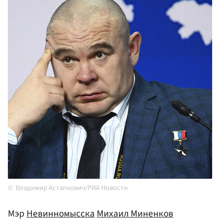
Владимир Астапкович/РИА Новости
Мэр
Невинномысска
Михаил Миненков