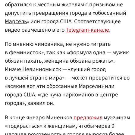
обратился к местным жителям с призывом не
допустить превращения города в «обоссанный
Марсель
» или города США. Соответствующее
видео размещено в его
Telegram-канале
.
По мнению чиновника, не нужно «играть
в феминисток», так как «формула одна — мужик
обязан пахать, женщина обязана рожать».
Иначе Невинномысск — «лучший город
в лучшей стране мира» — может превратится во
«всякие вот эти обоссанные Марсели» или
города США, «где куча наркоманов в центре
города», заявил он.
В конце января Миненков
предложил
мужчинам
«подкрасться» к женщинам, чтобы через 9
месяцев рождаемость в городе выросла более