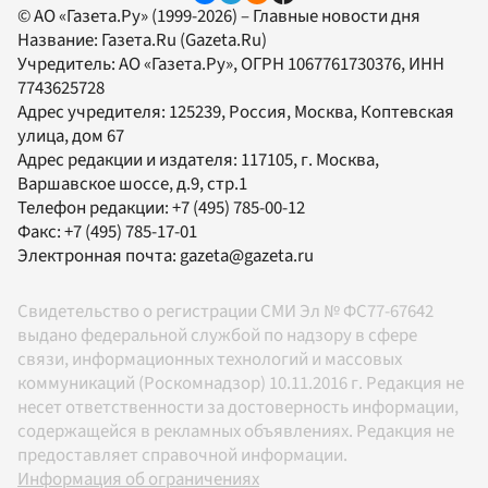
© АО «Газета.Ру» (1999-2026) – Главные новости дня
Название:
Газета.Ru
(Gazeta.Ru)
Учредитель:
АО «Газета.Ру»
, ОГРН 1067761730376, ИНН
7743625728
Адрес учредителя: 125239, Россия, Москва, Коптевская
улица, дом 67
Адрес редакции и издателя:
117105
, г.
Москва
,
Варшавское шоссе, д.9, стр.1
Телефон редакции:
+7 (495) 785-00-12
Факс:
+7 (495) 785-17-01
Электронная почта:
gazeta@gazeta.ru
Свидетельство о регистрации СМИ Эл № ФС77-67642
выдано федеральной службой по надзору в сфере
связи, информационных технологий и массовых
коммуникаций (Роскомнадзор) 10.11.2016 г. Редакция не
несет ответственности за достоверность информации,
содержащейся в рекламных объявлениях. Редакция не
предоставляет справочной информации.
Информация об ограничениях