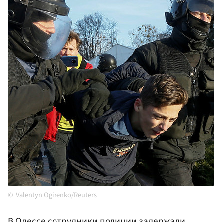
Valentyn Ogirenko/Reuters
В
Одессе
сотрудники полиции задержали