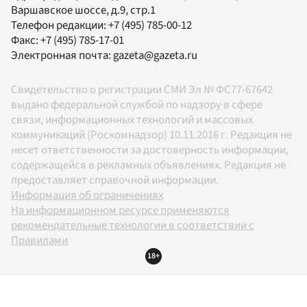
Варшавское шоссе, д.9, стр.1
Телефон редакции:
+7 (495) 785-00-12
Факс:
+7 (495) 785-17-01
Электронная почта:
gazeta@gazeta.ru
Свидетельство о регистрации СМИ Эл № ФС77-67642
выдано федеральной службой по надзору в сфере
связи, информационных технологий и массовых
коммуникаций (Роскомнадзор) 10.11.2016 г. Редакция не
несет ответственности за достоверность информации,
содержащейся в рекламных объявлениях. Редакция не
предоставляет справочной информации.
Информация об ограничениях
На информационном ресурсе применяются
рекомендательные технологии в соответствии с
Правилами
18+