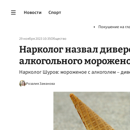
Новости
Спорт
Покушение на гл
29 ноября 2023 10:35
Общество
Нарколог назвал диве
алкогольного морожено
Нарколог Шуров: мороженое с алкоголем – див
Розалия Заманова