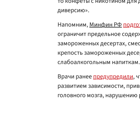
то конфеты с никотином для д
диверсию».
Напомним,
Минфин РФ
подго
ограничит предельное содер
замороженных десертах, смес
крепость замороженных десер
слабоалкогольным напиткам.
Врачи ранее
предупредили
, 
развитием зависимости, при
головного мозга, нарушению 