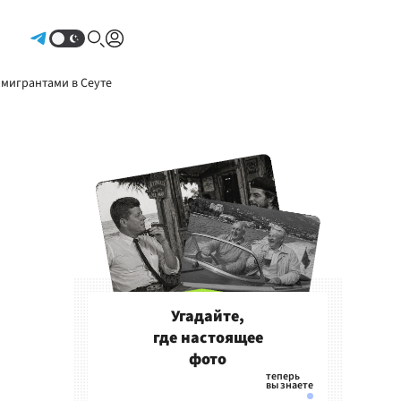
Авторизоваться
 мигрантами в Сеуте
Угадайте,
где настоящее
фото