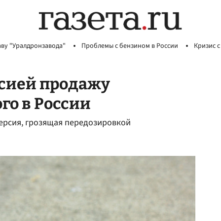
аву "Уралдронзавода"
Проблемы с бензином в России
Кризис с
рсией продажу
го в России
ерсия, грозящая передозировкой