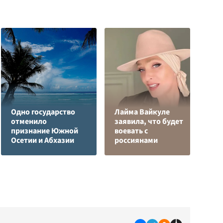
Одно государство
Лайма Вайкуле
Р
отменило
заявила, что будет
н
признание Южной
воевать с
п
Осетии и Абхазии
россиянами
К