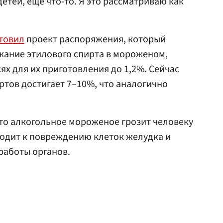
етей, еще что-то. Я это рассматриваю как
товил
проект распоряжения, который
жание этилового спирта в мороженом,
ях для их приготовления до 1,2%. Сейчас
тов достигает 7–10%, что аналогично
что алкогольное мороженое грозит человеку
водит к повреждению клеток желудка и
работы органов.