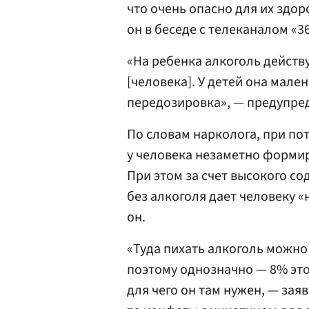
что очень опасно для их здор
он в беседе с телеканалом «36
«На ребенка алкоголь действуе
[человека]. У детей она мале
передозировка», — предупре
По словам нарколога, при п
у человека незаметно формир
При этом за счет высокого с
без алкоголя дает человеку 
он.
«Туда пихать алкоголь можно
поэтому однозначно — 8% это
для чего он там нужен, — заяв