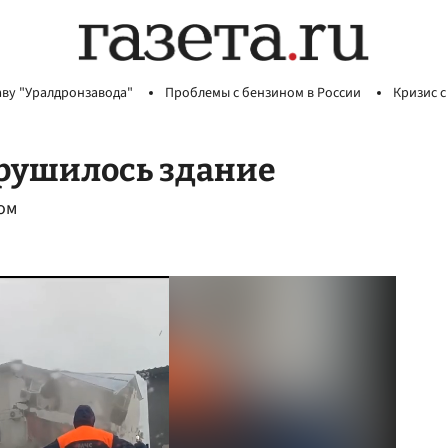
аву "Уралдронзавода"
Проблемы с бензином в России
Кризис с
брушилось здание
ом