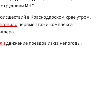
сотрудники МЧС.
роисшествий в
Краснодарском крае
утром.
атопило
первые этажи комплекса
Адлера
.
ли
движение поездов из-за непогоды.