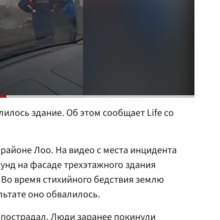
илось здание. Об этом сообщает Life со
айоне Лоо. На видео с места инцидента
кунд на фасаде трехэтажного здания
 Во время стихийного бедствия землю
льтате оно обвалилось.
 пострадал. Люди заранее покинули