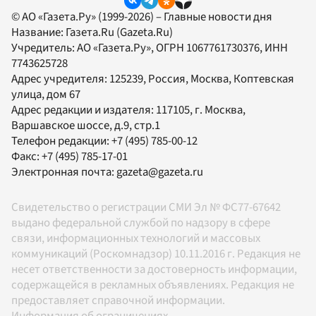
© АО «Газета.Ру» (1999-2026) – Главные новости дня
Название:
Газета.Ru
(Gazeta.Ru)
Учредитель:
АО «Газета.Ру»
, ОГРН 1067761730376, ИНН
7743625728
Адрес учредителя: 125239, Россия, Москва, Коптевская
улица, дом 67
Адрес редакции и издателя:
117105
, г.
Москва
,
Варшавское шоссе, д.9, стр.1
Телефон редакции:
+7 (495) 785-00-12
Факс:
+7 (495) 785-17-01
Электронная почта:
gazeta@gazeta.ru
Свидетельство о регистрации СМИ Эл № ФС77-67642
выдано федеральной службой по надзору в сфере
связи, информационных технологий и массовых
коммуникаций (Роскомнадзор) 10.11.2016 г. Редакция не
несет ответственности за достоверность информации,
содержащейся в рекламных объявлениях. Редакция не
предоставляет справочной информации.