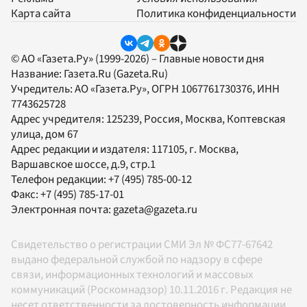
Карта сайта
Политика конфиденциальности
© АО «Газета.Ру» (1999-2026) – Главные новости дня
Название:
Газета.Ru
(Gazeta.Ru)
Учредитель:
АО «Газета.Ру»
, ОГРН 1067761730376, ИНН
7743625728
Адрес учредителя: 125239, Россия, Москва, Коптевская
улица, дом 67
Адрес редакции и издателя:
117105
, г.
Москва
,
Варшавское шоссе, д.9, стр.1
Телефон редакции:
+7 (495) 785-00-12
Факс:
+7 (495) 785-17-01
Электронная почта:
gazeta@gazeta.ru
Свидетельство о регистрации СМИ Эл № ФС77-67642
выдано федеральной службой по надзору в сфере
связи, информационных технологий и массовых
коммуникаций (Роскомнадзор) 10.11.2016 г. Редакция не
несет ответственности за достоверность информации,