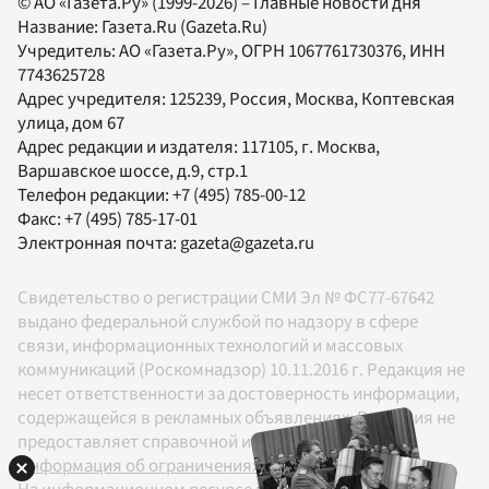
© АО «Газета.Ру» (1999-2026) – Главные новости дня
Название:
Газета.Ru
(Gazeta.Ru)
Учредитель:
АО «Газета.Ру»
, ОГРН 1067761730376, ИНН
7743625728
Адрес учредителя: 125239, Россия, Москва, Коптевская
улица, дом 67
Адрес редакции и издателя:
117105
, г.
Москва
,
Варшавское шоссе, д.9, стр.1
Телефон редакции:
+7 (495) 785-00-12
Факс:
+7 (495) 785-17-01
Электронная почта:
gazeta@gazeta.ru
Свидетельство о регистрации СМИ Эл № ФС77-67642
выдано федеральной службой по надзору в сфере
связи, информационных технологий и массовых
коммуникаций (Роскомнадзор) 10.11.2016 г. Редакция не
несет ответственности за достоверность информации,
содержащейся в рекламных объявлениях. Редакция не
предоставляет справочной информации.
Информация об ограничениях