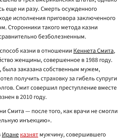
сь еще ни разу. Смерть осужденного
в ходе исполнения приговора заключенного
ом. Сторонники такого метода казни
 сравнительно безболезненным.
 способ казни в отношении
Кеннета Смита
,
йство женщины, совершенное в 1988 году.
т, была заказана собственным мужем,
отел получить страховку за гибель супруги
олгов. Смит совершил преступление вместе
знен в 2010 году.
ни Смита — после того, как врачи не смогли
тельную инъекцию».
в
Иране
казнят
мужчину, совершившего