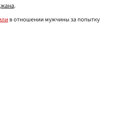
джана
.
или
в отношении мужчины за попытку