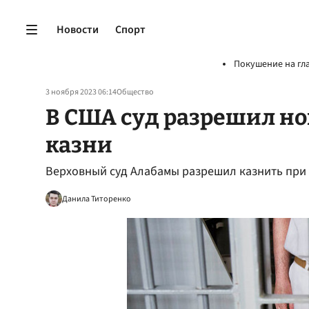
Новости
Спорт
Покушение на гл
3 ноября 2023 06:14
Общество
В США суд разрешил но
казни
Верховный суд Алабамы разрешил казнить при
Данила Титоренко