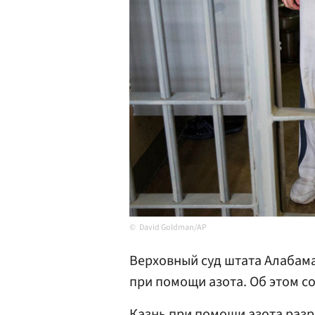
David Goldman/AP
Верховный суд штата Алабам
при помощи азота. Об этом 
Казнь при помощи азота разр