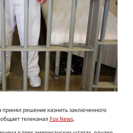
а принял решение казнить заключенного
сообщает телеканал
Fox News
.
ешена в трех американских штатах, однако