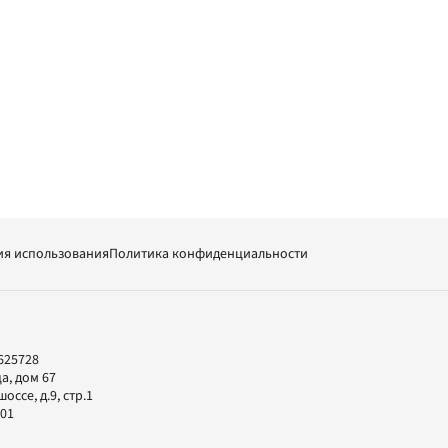
ия использования
Политика конфиденциальности
625728
а, дом 67
ссе, д.9, стр.1
-01