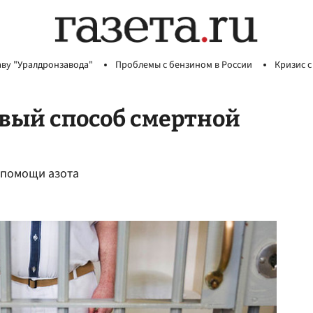
аву "Уралдронзавода"
Проблемы с бензином в России
Кризис с
вый способ смертной
 помощи азота