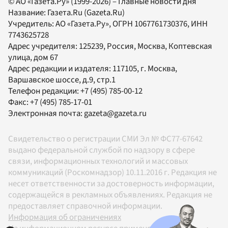
© АО «Газета.Ру» (1999-2026) – Главные новости дня
Название:
Газета.Ru
(Gazeta.Ru)
Учредитель:
АО «Газета.Ру»
, ОГРН 1067761730376, ИНН
7743625728
Адрес учредителя: 125239, Россия, Москва, Коптевская
улица, дом 67
Адрес редакции и издателя:
117105
, г.
Москва
,
Варшавское шоссе, д.9, стр.1
Телефон редакции:
+7 (495) 785-00-12
Факс:
+7 (495) 785-17-01
Электронная почта:
gazeta@gazeta.ru
Свидетельство о регистрации СМИ Эл № ФС77-67642
выдано федеральной службой по надзору в сфере
связи, информационных технологий и массовых
коммуникаций (Роскомнадзор) 10.11.2016 г. Редакция не
несет ответственности за достоверность информации,
содержащейся в рекламных объявлениях. Редакция не
предоставляет справочной информации.
Информация об ограничениях