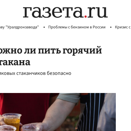
аву "Уралдронзавода"
Проблемы с бензином в России
Кризис с
можно ли пить горячий
такана
тиковых стаканчиков безопасно