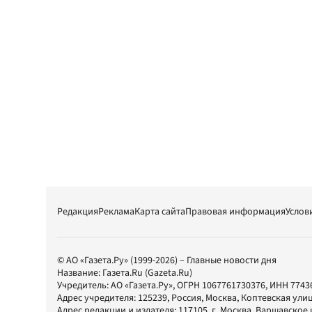
Редакция
Реклама
Карта сайта
Правовая информация
Услов
© АО «Газета.Ру» (1999-2026) – Главные новости дня
Название:
Газета.Ru
(Gazeta.Ru)
Учредитель:
АО «Газета.Ру»
, ОГРН 1067761730376, ИНН 7743
Адрес учредителя: 125239, Россия, Москва, Коптевская улиц
Адрес редакции и издателя:
117105
, г.
Москва
,
Варшавское шо