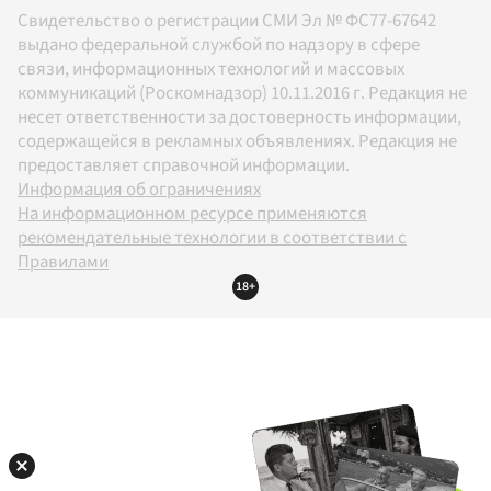
Свидетельство о регистрации СМИ Эл № ФС77-67642
выдано федеральной службой по надзору в сфере
связи, информационных технологий и массовых
коммуникаций (Роскомнадзор) 10.11.2016 г. Редакция не
несет ответственности за достоверность информации,
содержащейся в рекламных объявлениях. Редакция не
предоставляет справочной информации.
Информация об ограничениях
На информационном ресурсе применяются
рекомендательные технологии в соответствии с
Правилами
18+