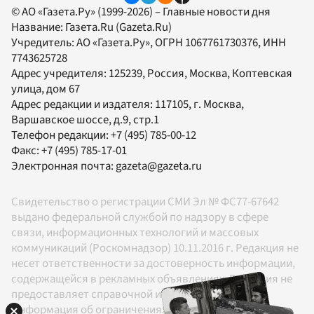
© АО «Газета.Ру» (1999-2026) – Главные новости дня
Название:
Газета.Ru
(Gazeta.Ru)
Учредитель:
АО «Газета.Ру»
, ОГРН 1067761730376, ИНН
7743625728
Адрес учредителя: 125239, Россия, Москва, Коптевская
улица, дом 67
Адрес редакции и издателя:
117105
, г.
Москва
,
Варшавское шоссе, д.9, стр.1
Телефон редакции:
+7 (495) 785-00-12
Факс:
+7 (495) 785-17-01
Электронная почта:
gazeta@gazeta.ru
Свидетельство о регистрации СМИ Эл № ФС77-67642
выдано федеральной службой по надзору в сфере
связи, информационных технологий и массовых
коммуникаций (Роскомнадзор) 10.11.2016 г. Редакция не
несет ответственности за достоверность информации,
содержащейся в рекламных объявлениях. Редакция не
предоставляет справочной информации.
Информация об ограничениях