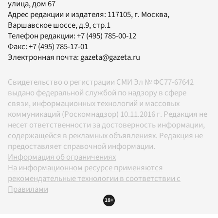
улица, дом 67
Адрес редакции и издателя:
117105
, г.
Москва
,
Варшавское шоссе, д.9, стр.1
Телефон редакции:
+7 (495) 785-00-12
Факс:
+7 (495) 785-17-01
Электронная почта:
gazeta@gazeta.ru
Свидетельство о регистрации СМИ Эл № ФС77-67642
выдано федеральной службой по надзору в сфере
связи, информационных технологий и массовых
коммуникаций (Роскомнадзор) 10.11.2016 г. Редакция не
несет ответственности за достоверность информации,
содержащейся в рекламных объявлениях. Редакция не
предоставляет справочной информации.
Информация об ограничениях
На информационном ресурсе применяются
рекомендательные технологии в соответствии с
Правилами
18+