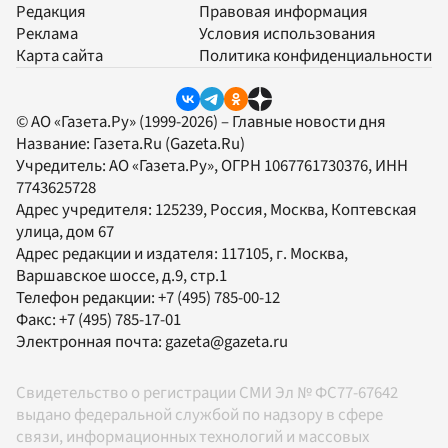
Редакция
Правовая информация
Реклама
Условия использования
Карта сайта
Политика конфиденциальности
© АО «Газета.Ру» (1999-2026) – Главные новости дня
Название:
Газета.Ru
(Gazeta.Ru)
Учредитель:
АО «Газета.Ру»
, ОГРН 1067761730376, ИНН
7743625728
Адрес учредителя: 125239, Россия, Москва, Коптевская
улица, дом 67
Адрес редакции и издателя:
117105
, г.
Москва
,
Варшавское шоссе, д.9, стр.1
Телефон редакции:
+7 (495) 785-00-12
Факс:
+7 (495) 785-17-01
Электронная почта:
gazeta@gazeta.ru
Свидетельство о регистрации СМИ Эл № ФС77-67642
выдано федеральной службой по надзору в сфере
связи, информационных технологий и массовых