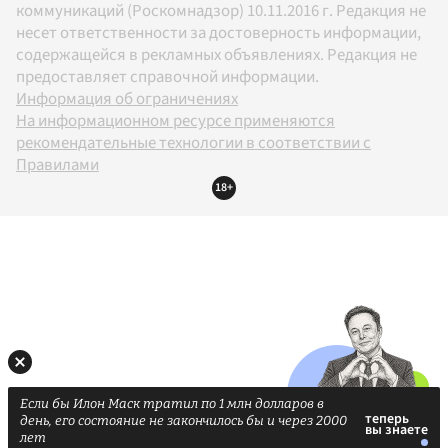
коммуникаций (Роскомнадзор) 10.11.2016 г. Редакция не
несет ответственности за достоверность информации,
содержащейся в рекламных объявлениях. Редакция не
предоставляет справочной информации.
Информация об ограничениях
На информационном ресурсе применяются
рекомендательные технологии в соответствии с
Правилами
18+
Если бы Илон Маск тратил по 1 млн долларов в
день, его состояние не закончилось бы и через 2000
лет