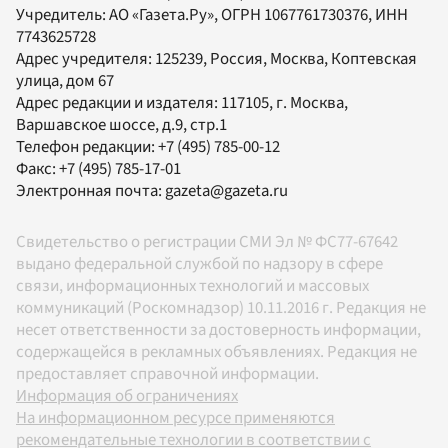
Учредитель:
АО «Газета.Ру»
, ОГРН 1067761730376, ИНН
7743625728
Адрес учредителя: 125239, Россия, Москва, Коптевская
улица, дом 67
Адрес редакции и издателя:
117105
, г.
Москва
,
Варшавское шоссе, д.9, стр.1
Телефон редакции:
+7 (495) 785-00-12
Факс:
+7 (495) 785-17-01
Электронная почта:
gazeta@gazeta.ru
Свидетельство о регистрации СМИ Эл № ФС77-67642
выдано федеральной службой по надзору в сфере
связи, информационных технологий и массовых
коммуникаций (Роскомнадзор) 10.11.2016 г. Редакция не
несет ответственности за достоверность информации,
содержащейся в рекламных объявлениях. Редакция не
предоставляет справочной информации.
Информация об ограничениях
На информационном ресурсе применяются
рекомендательные технологии в соответствии с