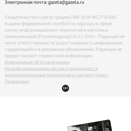
Электронная почта:
gazeta@gazeta.ru
Свидетельство о регистрации СМИ Эл № ФС77-67642
выдано федеральной службой по надзору в сфере
связи, информационных технологий и массовых
коммуникаций (Роскомнадзор) 10.11.2016 г. Редакция не
несет ответственности за достоверность информации,
содержащейся в рекламных объявлениях. Редакция не
предоставляет справочной информации.
Информация об ограничениях
На информационном ресурсе применяются
рекомендательные технологии в соответствии с
Правилами
18+