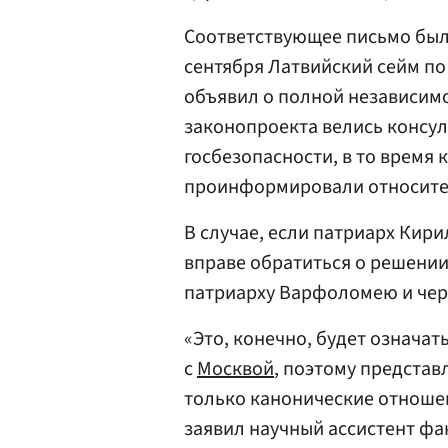
Соответствующее письмо было 
сентября Латвийский сейм по
объявил о полной независим
законопроекта велись консу
госбезопасности, в то время
проинформировали относитель
В случае, если патриарх Кири
вправе обратиться о решени
патриарху Варфоломею и чер
«Это, конечно, будет означа
с
Москвой
, поэтому представ
только канонические отноше
заявил научный ассистент фа