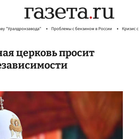
аву "Уралдронзавода"
Проблемы с бензином в России
Кризис с
ая церковь просит
езависимости