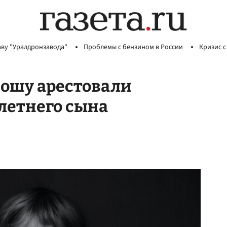
аву "Уралдронзавода"
Проблемы с бензином в России
Кризис с
ошу арестовали
летнего сына