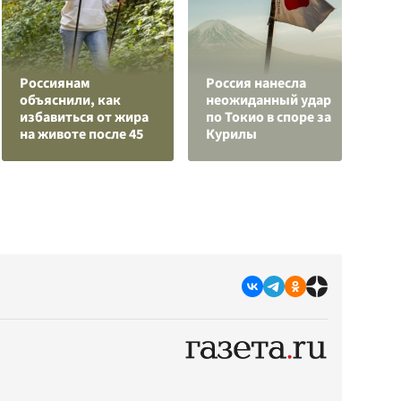
Россиянам
Россия нанесла
В
объяснили, как
неожиданный удар
о
избавиться от жира
по Токио в споре за
р
на животе после 45
Курилы
г