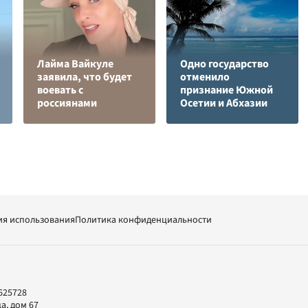
Лайма Вайкуле
Одно государство
заявила, что будет
отменило
воевать с
признание Южной
россиянами
Осетии и Абхазии
ия использования
Политика конфиденциальности
625728
а, дом 67