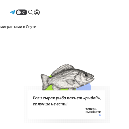
Авторизоваться
 мигрантами в Сеуте
Если сырая рыба пахнет «рыбой»,
ее лучше не есть!