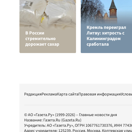
Кремль переиграл
В России
Литву: хитрость с
стремительно
Калининградом
дорожает сахар
сработала
Редакция
Реклама
Карта сайта
Правовая информация
Услов
© АО «Газета.Ру» (1999-2026) – Главные новости дня
Название:
Газета.Ru
(Gazeta.Ru)
Учредитель:
АО «Газета.Ру»
, ОГРН 1067761730376, ИНН 7743
Адрес учредителя: 125239, Россия, Москва, Коптевская улиц