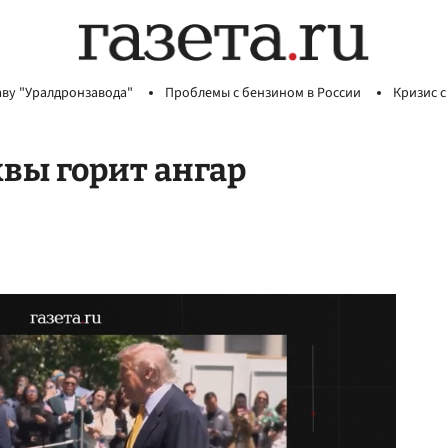
аву "Уралдронзавода"
Проблемы с бензином в России
Кризис с
квы горит ангар