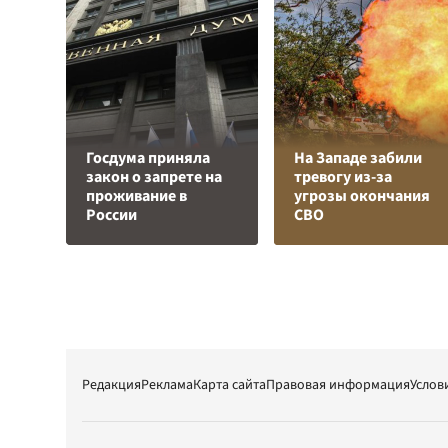
Госдума приняла
На Западе забили
закон о запрете на
тревогу из-за
проживание в
угрозы окончания
России
СВО
Редакция
Реклама
Карта сайта
Правовая информация
Услов