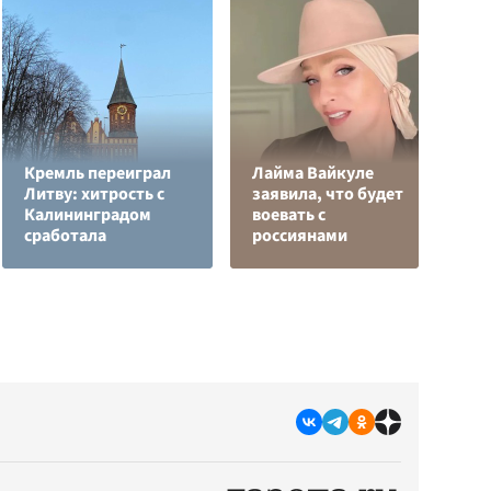
Кремль переиграл
Лайма Вайкуле
Р
Литву: хитрость с
заявила, что будет
н
Калининградом
воевать с
п
сработала
россиянами
К