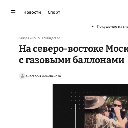
Новости
Спорт
Покушение на гл
6 июля 2022 22:12
Общество
На северо-востоке Мос
с газовыми баллонами
Анастасия Лежепекова