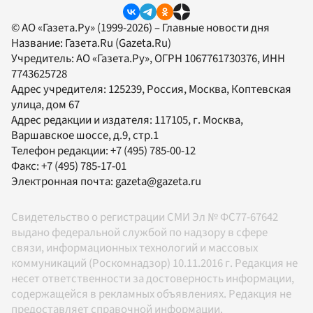
© АО «Газета.Ру» (1999-2026) – Главные новости дня
Название:
Газета.Ru
(Gazeta.Ru)
Учредитель:
АО «Газета.Ру»
, ОГРН 1067761730376, ИНН
7743625728
Адрес учредителя: 125239, Россия, Москва, Коптевская
улица, дом 67
Адрес редакции и издателя:
117105
, г.
Москва
,
Варшавское шоссе, д.9, стр.1
Телефон редакции:
+7 (495) 785-00-12
Факс:
+7 (495) 785-17-01
Электронная почта:
gazeta@gazeta.ru
Свидетельство о регистрации СМИ Эл № ФС77-67642
выдано федеральной службой по надзору в сфере
связи, информационных технологий и массовых
коммуникаций (Роскомнадзор) 10.11.2016 г. Редакция не
несет ответственности за достоверность информации,
содержащейся в рекламных объявлениях. Редакция не
предоставляет справочной информации.