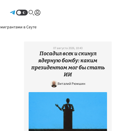
Авторизоваться
 мигрантами в Сеуте
07 августа 2026, 10:43
Посадил всех и скинул
ядерную бомбу: каким
президентом мог бы стать
ИИ
Виталий Рюмшин