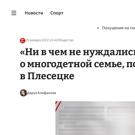
Новости
Спорт
Покушение на гл
29 января 2022 10:42
Общество
«Ни в чем не нуждалис
о многодетной семье, 
в Плесецке
Дарья Алифанова