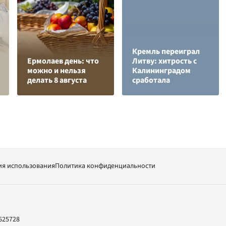
Кремль переиграл
Ермолаев день: что
Литву: хитрость с
можно и нельзя
Калининградом
делать 8 августа
сработала
ия использования
Политика конфиденциальности
625728