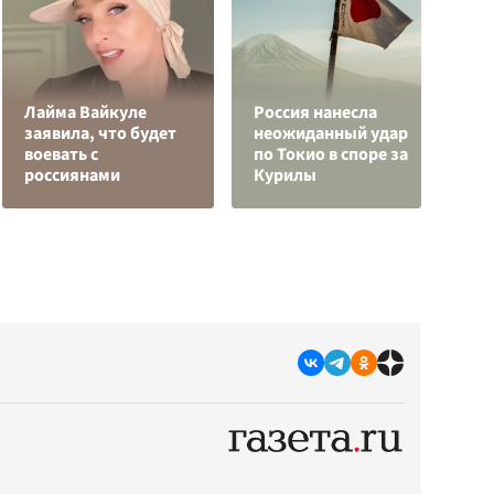
Лайма Вайкуле
Россия нанесла
О
заявила, что будет
неожиданный удар
о
воевать с
по Токио в споре за
п
россиянами
Курилы
О