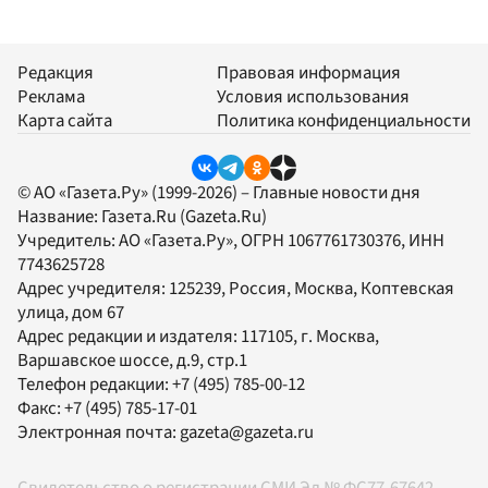
Редакция
Правовая информация
Реклама
Условия использования
Карта сайта
Политика конфиденциальности
© АО «Газета.Ру» (1999-2026) – Главные новости дня
Название:
Газета.Ru
(Gazeta.Ru)
Учредитель:
АО «Газета.Ру»
, ОГРН 1067761730376, ИНН
7743625728
Адрес учредителя: 125239, Россия, Москва, Коптевская
улица, дом 67
Адрес редакции и издателя:
117105
, г.
Москва
,
Варшавское шоссе, д.9, стр.1
Телефон редакции:
+7 (495) 785-00-12
Факс:
+7 (495) 785-17-01
Электронная почта:
gazeta@gazeta.ru