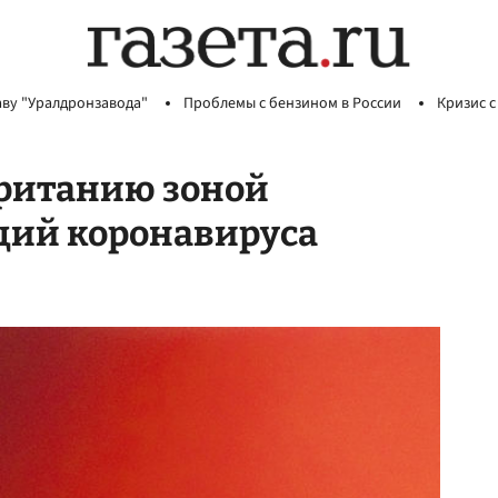
аву "Уралдронзавода"
Проблемы с бензином в России
Кризис с
Британию зоной
ций коронавируса