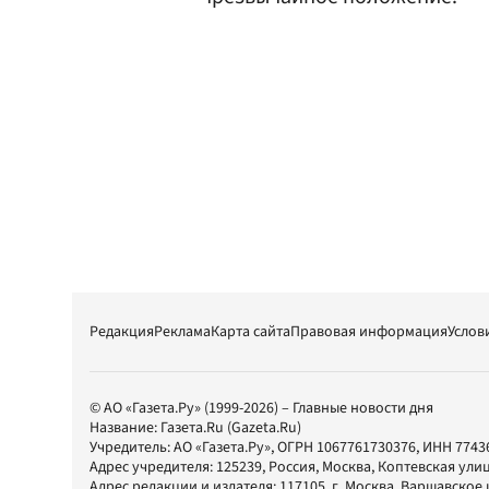
Редакция
Реклама
Карта сайта
Правовая информация
Услов
© АО «Газета.Ру» (1999-2026) – Главные новости дня
Название:
Газета.Ru
(Gazeta.Ru)
Учредитель:
АО «Газета.Ру»
, ОГРН 1067761730376, ИНН 7743
Адрес учредителя: 125239, Россия, Москва, Коптевская улиц
Адрес редакции и издателя:
117105
, г.
Москва
,
Варшавское шо