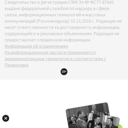
Свидетельство о регистрации СМИ Эл № ФС77-67642
выдано федеральной службой по надзору в сфере
связи, информационных технологий и массовых
коммуникаций (Роскомнадзор) 10.11.2016 г. Редакция не
несет ответственности за достоверность информации,
содержащейся в рекламных объявлениях. Редакция не
предоставляет справочной информации.
Информация об ограничениях
На информационном ресурсе применяются
рекомендательные технологии в соответствии с
Правилами
18+