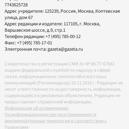
7743625728
Адрес учредителя: 125239, Россия, Москва, Коптевская
улица, дом 67
Адрес редакции и издателя:
117105
, г.
Москва
,
Варшавское шоссе, д.9, стр.1
Телефон редакции:
+7 (495) 785-00-12
Факс:
+7 (495) 785-17-01
Электронная почта:
gazeta@gazeta.ru
Свидетельство о регистрации СМИ Эл № ФС77-67642
выдано федеральной службой по надзору в сфере
связи, информационных технологий и массовых
коммуникаций (Роскомнадзор) 10.11.2016 г. Редакция не
несет ответственности за достоверность информации,
содержащейся в рекламных объявлениях. Редакция не
предоставляет справочной информации.
Информация об ограничениях
На информационном ресурсе применяются
рекомендательные технологии в соответствии с
Правилами