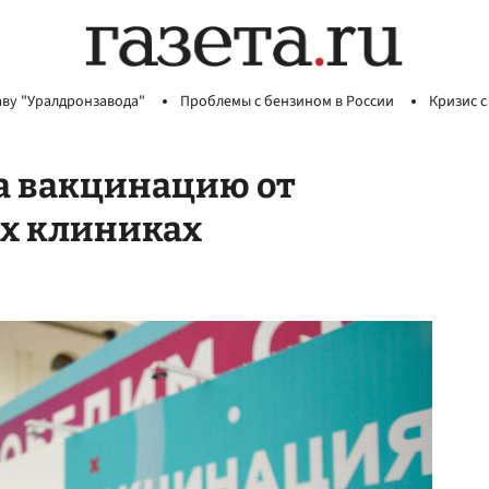
аву "Уралдронзавода"
Проблемы с бензином в России
Кризис с
на вакцинацию от
ых клиниках