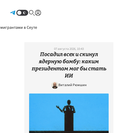
Авторизоваться
 мигрантами в Сеуте
07 августа 2026, 10:43
Посадил всех и скинул
ядерную бомбу: каким
президентом мог бы стать
ИИ
Виталий Рюмшин