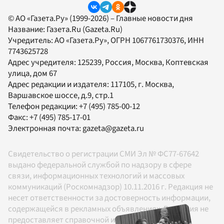
© АО «Газета.Ру» (1999-2026) – Главные новости дня
Название:
Газета.Ru
(Gazeta.Ru)
Учредитель:
АО «Газета.Ру»
, ОГРН 1067761730376, ИНН
7743625728
Адрес учредителя: 125239, Россия, Москва, Коптевская
улица, дом 67
Адрес редакции и издателя:
117105
, г.
Москва
,
Варшавское шоссе, д.9, стр.1
Телефон редакции:
+7 (495) 785-00-12
Факс:
+7 (495) 785-17-01
Электронная почта:
gazeta@gazeta.ru
Свидетельство о регистрации СМИ Эл № ФС77-67642
выдано федеральной службой по надзору в сфере
связи, информационных технологий и массовых
коммуникаций (Роскомнадзор) 10.11.2016 г. Редакция не
несет ответственности за достоверность информации,
содержащейся в рекламных объявлениях. Редакция не
предоставляет справочной информации.