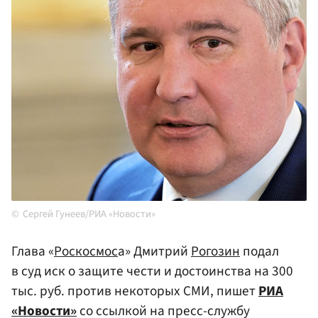
Сергей Гунеев/РИА «Новости»
Глава «
Роскосмос
а» Дмитрий
Рогозин
подал
в суд иск о защите чести и достоинства на 300
тыс. руб. против некоторых СМИ, пишет
РИА
«Новости»
со ссылкой на пресс-службу