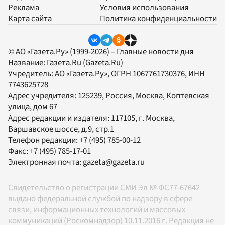
Реклама
Условия использования
Карта сайта
Политика конфиденциальности
© АО «Газета.Ру» (1999-2026) – Главные новости дня
Название:
Газета.Ru
(Gazeta.Ru)
Учредитель:
АО «Газета.Ру»
, ОГРН 1067761730376, ИНН
7743625728
Адрес учредителя: 125239, Россия, Москва, Коптевская
улица, дом 67
Адрес редакции и издателя:
117105
, г.
Москва
,
Варшавское шоссе, д.9, стр.1
Телефон редакции:
+7 (495) 785-00-12
Факс:
+7 (495) 785-17-01
Электронная почта:
gazeta@gazeta.ru
Свидетельство о регистрации СМИ Эл № ФС77-67642
выдано федеральной службой по надзору в сфере
связи, информационных технологий и массовых
коммуникаций (Роскомнадзор) 10.11.2016 г. Редакция не