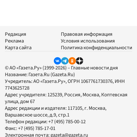
Редакция
Правовая информация
Реклама
Условия использования
Карта сайта
Политика конфиденциальности
© АО «Газета.Ру» (1999-2026) – Главные новости дня
Название:
Газета.Ru
(Gazeta.Ru)
Учредитель:
АО «Газета.Ру»
, ОГРН 1067761730376, ИНН
7743625728
Адрес учредителя: 125239, Россия, Москва, Коптевская
улица, дом 67
Адрес редакции и издателя:
117105
, г.
Москва
,
Варшавское шоссе, д.9, стр.1
Телефон редакции:
+7 (495) 785-00-12
Факс:
+7 (495) 785-17-01
Электронная почта:
gazeta@gazeta.ru