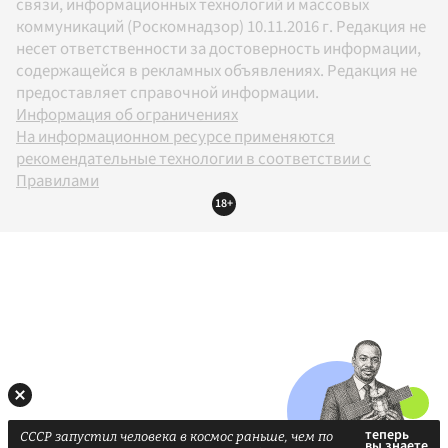
связи, информационных технологий и массовых
коммуникаций (Роскомнадзор) 10.11.2016 г. Редакция не
несет ответственности за достоверность информации,
содержащейся в рекламных объявлениях. Редакция не
предоставляет справочной информации.
Информация об ограничениях
На информационном ресурсе применяются
рекомендательные технологии в соответствии с
Правилами
18+
СССР запустил человека в космос раньше, чем по