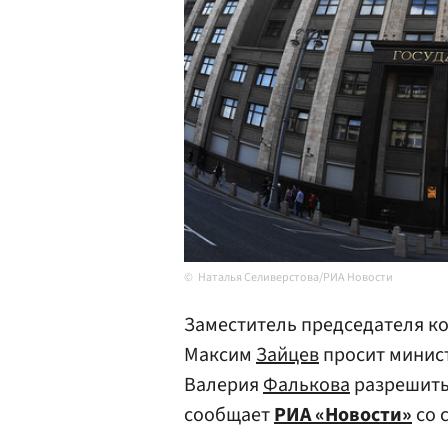
Наталья Селиверстова/РИА Новости
Заместитель председателя ко
Максим
Зайцев
просит минист
Валерия
Фалькова
разрешить 
сообщает
РИА «Новости»
со 