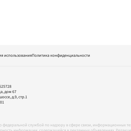
ия использования
Политика конфиденциальности
625728
а, дом 67
ссе, д.9, стр.1
-01
но федеральной службой по надзору в сфере связи, информационных т
товерность информации, содержащейся в рекламных объявлениях. Редак