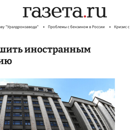
аву "Уралдронзавода"
Проблемы с бензином в России
Кризис с
решить иностранным
сию