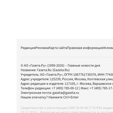
Редакция
Реклама
Карта сайта
Правовая информация
Услов
© АО «Газета.Ру» (1999-2026) – Главные новости дня
Название:
Газета.Ru
(Gazeta.Ru)
Учредитель:
АО «Газета.Ру»
, ОГРН 1067761730376, ИНН 7743
Адрес учредителя: 125239, Россия, Москва, Коптевская улиц
Адрес редакции и издателя:
117105
, г.
Москва
,
Варшавское шо
Телефон редакции:
+7 (495) 785-00-12
| Факс:
+7 (495) 785-17
Электронная почта:
gazeta@gazeta.ru
Нашли опечатку? Нажмите Ctrl+Enter
Свидетельство о регистрации СМИ Эл № ФС77-67642 выда
10.11.2016 г. Редакция не несет ответственности за дос