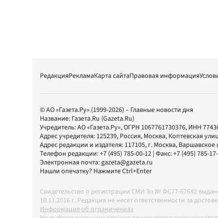
Редакция
Реклама
Карта сайта
Правовая информация
Услов
© АО «Газета.Ру» (1999-2026) – Главные новости дня
Название:
Газета.Ru
(Gazeta.Ru)
Учредитель:
АО «Газета.Ру»
, ОГРН 1067761730376, ИНН 7743
Адрес учредителя: 125239, Россия, Москва, Коптевская улиц
Адрес редакции и издателя:
117105
, г.
Москва
,
Варшавское шо
Телефон редакции:
+7 (495) 785-00-12
| Факс:
+7 (495) 785-17
Электронная почта:
gazeta@gazeta.ru
Нашли опечатку? Нажмите Ctrl+Enter
Свидетельство о регистрации СМИ Эл № ФС77-67642 выда
10.11.2016 г. Редакция не несет ответственности за дос
Информация об ограничениях