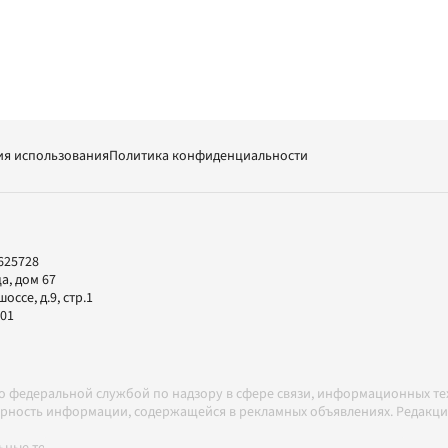
ия использования
Политика конфиденциальности
625728
а, дом 67
ссе, д.9, стр.1
-01
но федеральной службой по надзору в сфере связи, информационных т
товерность информации, содержащейся в рекламных объявлениях. Редак