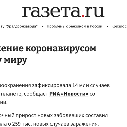
аву "Уралдронзавода"
Проблемы с бензином в России
Кризис с
жение коронавирусом
у миру
воохранения зафиксировала 14 млн случаев
 планете, сообщает
РИА «Новости»
со
ии.
очный прирост новых заболевших составил
а о 259 тыс. новых случаев заражения.