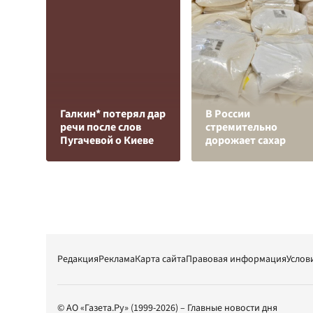
Галкин* потерял дар
В России
речи после слов
стремительно
Пугачевой о Киеве
дорожает сахар
Редакция
Реклама
Карта сайта
Правовая информация
Услов
© АО «Газета.Ру» (1999-2026) – Главные новости дня