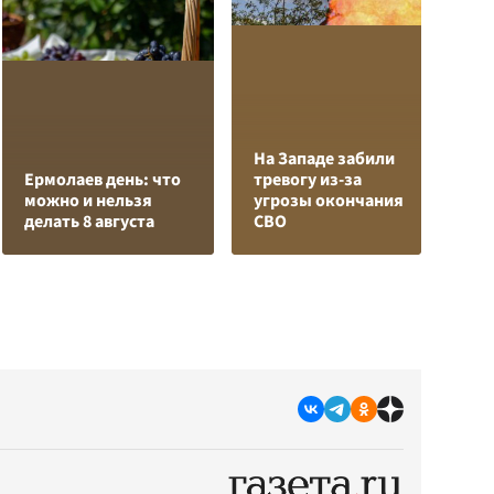
На Западе забили
К
Ермолаев день: что
тревогу из-за
Л
можно и нельзя
угрозы окончания
К
делать 8 августа
СВО
с