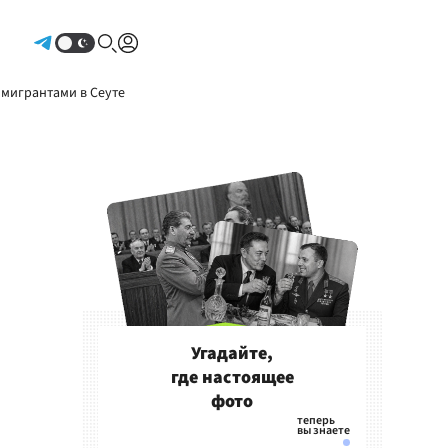
Авторизоваться
 мигрантами в Сеуте
Угадайте,
где настоящее
фото