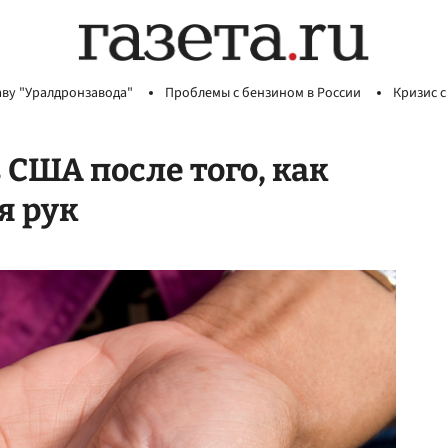
аву "Уралдронзавода"
Проблемы с бензином в России
Кризис с
 США после того, как
я рук