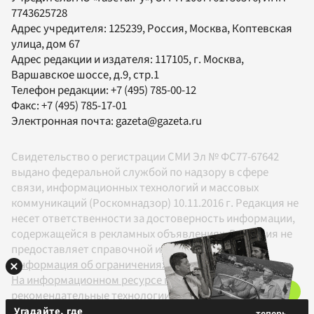
7743625728
Адрес учредителя: 125239, Россия, Москва, Коптевская
улица, дом 67
Адрес редакции и издателя:
117105
, г.
Москва
,
Варшавское шоссе, д.9, стр.1
Телефон редакции:
+7 (495) 785-00-12
Факс:
+7 (495) 785-17-01
Электронная почта:
gazeta@gazeta.ru
Свидетельство о регистрации СМИ Эл № ФС77-67642
выдано федеральной службой по надзору в сфере
связи, информационных технологий и массовых
коммуникаций (Роскомнадзор) 10.11.2016 г. Редакция не
несет ответственности за достоверность информации,
содержащейся в рекламных объявлениях. Редакция не
предоставляет справочной информации.
Информация об ограничениях
На информационном ресурсе применяются
рекомендательные технологии в соответствии с
Правилами
Угадайте, где