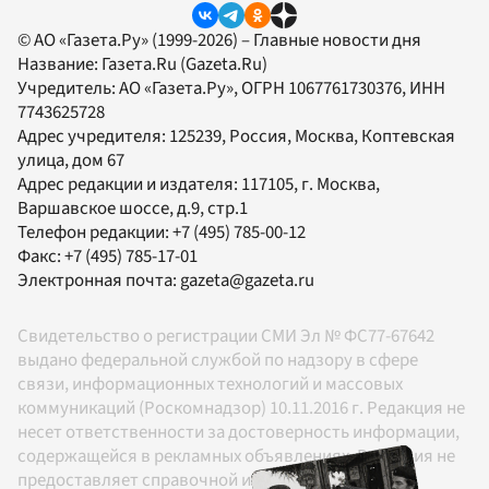
© АО «Газета.Ру» (1999-2026) – Главные новости дня
Название:
Газета.Ru
(Gazeta.Ru)
Учредитель:
АО «Газета.Ру»
, ОГРН 1067761730376, ИНН
7743625728
Адрес учредителя: 125239, Россия, Москва, Коптевская
улица, дом 67
Адрес редакции и издателя:
117105
, г.
Москва
,
Варшавское шоссе, д.9, стр.1
Телефон редакции:
+7 (495) 785-00-12
Факс:
+7 (495) 785-17-01
Электронная почта:
gazeta@gazeta.ru
Свидетельство о регистрации СМИ Эл № ФС77-67642
выдано федеральной службой по надзору в сфере
связи, информационных технологий и массовых
коммуникаций (Роскомнадзор) 10.11.2016 г. Редакция не
несет ответственности за достоверность информации,
содержащейся в рекламных объявлениях. Редакция не
предоставляет справочной информации.