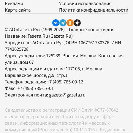
Реклама
Условия использования
Карта сайта
Политика конфиденциальности
© АО «Газета.Ру» (1999-2026) – Главные новости дня
Название:
Газета.Ru
(Gazeta.Ru)
Учредитель:
АО «Газета.Ру»
, ОГРН 1067761730376, ИНН
7743625728
Адрес учредителя: 125239, Россия, Москва, Коптевская
улица, дом 67
Адрес редакции и издателя:
117105
, г.
Москва
,
Варшавское шоссе, д.9, стр.1
Телефон редакции:
+7 (495) 785-00-12
Факс:
+7 (495) 785-17-01
Электронная почта:
gazeta@gazeta.ru
Свидетельство о регистрации СМИ Эл № ФС77-67642
выдано федеральной службой по надзору в сфере
связи, информационных технологий и массовых
коммуникаций (Роскомнадзор) 10.11.2016 г. Редакция не